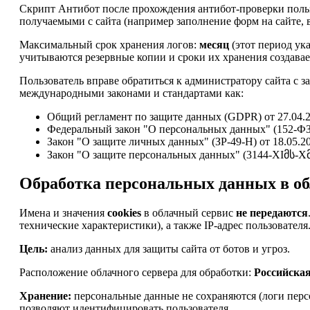
Скрипт Антибот после прохождения антибот-проверки пользо
получаемыми с сайта (например заполнение форм на сайте, в
Максимальный срок хранения логов:
месяц
(этот период ук
учитываются резервные копии и сроки их хранения создавае
Пользователь вправе обратиться к администратору сайта с з
международными законами и стандартами как:
Общий регламент по защите данных (GDPR) от 27.04.2
Федеральный закон "О персональных данных" (152-ФЗ)
Закон "О защите личных данных" (ЗР-49-Н) от 18.05.2
Закон "О защите персональных данных" (3144-XIმს-Xმპ)
Обработка персональных данных в об
Имена и значения
cookies
в облачный сервис
не передаются
технические характеристики), а также IP-адрес пользователя
Цель:
анализ данных для защиты сайта от ботов и угроз.
Расположение облачного сервера для обработки:
Российска
Хранение:
персональные данные не сохраняются (логи персо
позволяют идентифицировать пользователя.