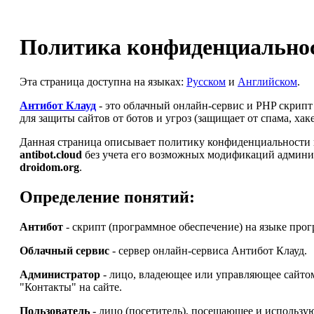
Политика конфиденциальнос
Эта страница доступна на языках:
Русском
и
Английском
.
Антибот Клауд
- это облачный онлайн-сервис и PHP скрип
для защиты сайтов от ботов и угроз (защищает от спама, ха
Данная страница описывает политику конфиденциальности и
antibot.cloud
без учета его возможных модификаций админи
droidom.org
.
Определение понятий:
Антибот
- скрипт (программное обеспечение) на языке про
Облачный сервис
- сервер онлайн-сервиса Антибот Клауд.
Администратор
- лицо, владеющее или управляющее сайт
"Контакты" на сайте.
Пользователь
- лицо (посетитель), посещающее и использу