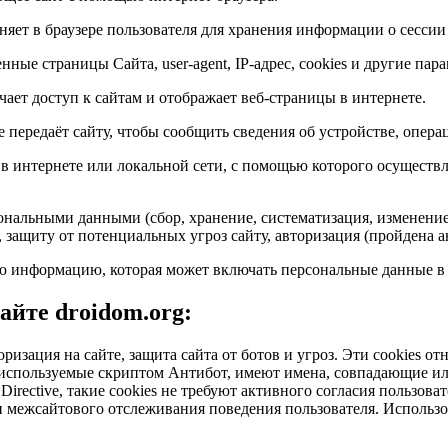
яет в браузере пользователя для хранения информации о сессии
нные страницы Сайта, user-agent, IP-адрес, cookies и другие пар
ает доступ к сайтам и отображает веб-страницы в интернете.
е передаёт сайту, чтобы сообщить сведения об устройстве, опера
в интернете или локальной сети, с помощью которого осуществ
ональными данными (сбор, хранение, систематизация, изменение,
, защиту от потенциальных угроз сайту, авторизация (пройдена а
 информацию, которая может включать персональные данные в ц
йте droidom.org:
оризация на сайте, защита сайта от ботов и угроз. Эти cookies 
e, используемые скриптом Антибот, имеют имена, совпадающие 
irective, такие cookies не требуют активного согласия пользоват
 межсайтового отслеживания поведения пользователя. Использов