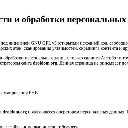
ти и обработки персональных
т под лицензией GNU GPL v3 (открытый исходный код, свободно
керских атак, сканирования уязвимостей, скрапинга контента и д
 обработки персональных данных только скрипта Антибот в том
стратором сайта
droidom.org
. Данная страница не описывает по
граммирования PHP.
ом
droidom.org
и являющееся оператором персональных данных. 
ющее сайт с помощью интернет браузера.